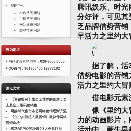
腾讯娱乐、时光
帮助中心
域名常见问题
分好评，可见其
主机常见问题
网站建设问题
乏品牌借势营销
邮箱常见问题
早活力之里约大
思为网络
+ 网站建设营销咨询：
028-8608 0655
据了解，活动
+
QQ
咨询：
361300450 19777182
借势电影的营销
活力之里约大冒
热点文章
借电影元素深
【营销案例】来自全世界的创意：史
上最全二维码营销集
像《里约大冒
网购时代窗帘布艺网络营销逐渐升温
《企业如何植入微营销》微伙伴网络
力的动画影片，
营销论坛
活动中，蒙牛早
移动APP如何营销？8大创意路径