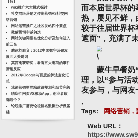
【转】
而本届世界杯的
wiki推广六大模式探讨
社交网络营销之传统营销VS社交网
热，屡见不鲜，
络营销
网站运营推广之社区发帖四个要点
较于往届世界杯
微信营销非诚勿扰
遮面”，充满了
网站关键词排名优化分析及如何进入
前三名
腾讯刘胜义：2012中国数字营销发
展五大关键词
莫言刚获诺奖，看看五大电商的事件
蒙牛早餐奶“城
营销反应
2012年Google与百度的算法变化汇
理，以“参与活
总
浅谈营销型网站建设规划和细节完善
友参与，与网友
响应性网页VS移动App，创业者该
选哪个？
.
论坛推广需要论坛排名数据分析做基
Tags:
网络营销，
础
Web URL：
https://www.sw9