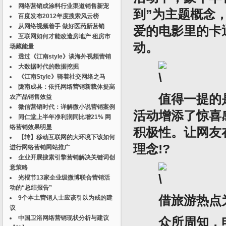
网络营销成涂料行业渠道销售新宠
到”为主题概念
百度发布2012年度搜索风云榜
从网络视频着手 做好医药新营销
爱的电影里的卡
互联网如何才能改造房地产 租房市
动。
场藏能量
透过《江南style》谈海外视频营销
大数据时代的数据挖掘
《江南Style》骑着社交网络之马
陇南成县：依托网络营销新载体提高
值得一提的是，
农产品销售效益
微信营销时代：详解微小说营销案例
活动增添了惊喜
同仁堂上半年净利润同比增21% 网
络营销效果明显
积极性。让网友
【转】移动互联网的大环境下该如何
理念!?
进行网络营销网站推广
企业开展搜索引擎营销解决关键词创
意策略
光棍节13家企业级微博联合营销活
动的“总结报告”
借旅游热点为
9个本土营销人士应该引以为戒的建
议
中国卫浴网络营销现状分析与建议
众所周知，电