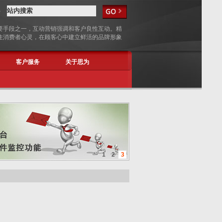
5
要手段之一，互动营销强调和客户良性互动。精
住消费者心灵，在顾客心中建立鲜活的品牌形象
客户服务
关于思为
1
2
3