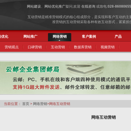
网站建设
、
网站优化推广
疑问,欢迎
在线咨询
或致电:
028-8608065
互动营销是精准营销模式的核心组成部分，是实现和客户互动的主
准营销的互动营销采取各种有效互动形式，紧紧抓
站优化
网站推广
网络营销
客户案例
产品
营销观点
口碑营销
互动营销
数据库营销
视频营销
当前位置：
首页
>
网络营销
>网络互动营销
网络互动营销