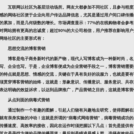
互联网以社区为基层活动场所。网友大都参加不同社区，且参与程度
感的网络社区便于企业向用户传达品牌信息，尤其是通过用户间口碑传播
的累加，而是几何级数的增长。市场调查显示：77%的在线购物者会参
对网站拥有更高的忠诚度；超过90%的大公司相信，用户推荐在影响用
网络社区的主要形式有：
思想交流的博客营销
博客是电子商务新时代的新产物，现代人写博客成为一种新时尚，名
写、企业也写。于是，企业博客便成为企业营销手段之一，博客营销需要
的特点就是思想、情感的交流，关键在于具有良好的说服力，也就是要有
须贯穿博客营销的始终，这就是：形象意识、传播意识、服务意识、共存
表达明确的效益诉求，以达到品牌推广，产品营销之目的，这就是博客营
从点到面的病毒式营销
通过制作一个有趣的图解，引起人们饶有兴趣地去研究，使得图解在
就有亲身实验的冲动！这就是所谓的“病毒式网络营销”，病毒营销成功
传播速度、高效率的接收，因此在运作时须把握以下几点：首先是提供有
其次是寻找方便的品牌传播渠道；最后则是瞄准易感人群，选择有效的品